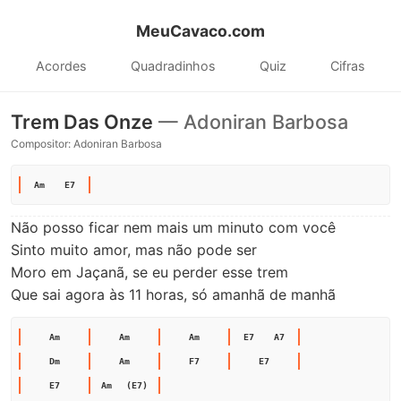
MeuCavaco.com
Acordes
Quadradinhos
Quiz
Cifras
Trem Das Onze
— Adoniran Barbosa
Compositor: Adoniran Barbosa
Am
E7
Não posso ficar nem mais um minuto com você

Sinto muito amor, mas não pode ser

Moro em Jaçanã, se eu perder esse trem

Que sai agora às 11 horas, só amanhã de manhã
Am
Am
Am
E7
A7
Dm
Am
F7
E7
E7
Am
(E7)