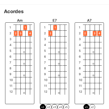
Acordes
Am
E7
A7
1
1
1
1
1
2
2
2
2
3
4
2
2
3
4
3
3
3
4
4
4
5
5
5
6
6
6
7
7
7
8
8
8
9
9
9
10
10
10
11
11
11
12
12
12
v1
v2
v3
v4
v5
v1
v2