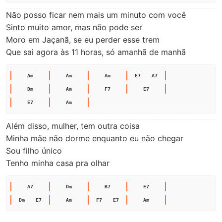
Não posso ficar nem mais um minuto com você

Sinto muito amor, mas não pode ser

Moro em Jaçanã, se eu perder esse trem

Que sai agora às 11 horas, só amanhã de manhã
Am
Am
Am
E7
A7
Dm
Am
F7
E7
E7
Am
Além disso, mulher, tem outra coisa

Minha mãe não dorme enquanto eu não chegar

Sou filho único

Tenho minha casa pra olhar
A7
Dm
B7
E7
Dm
E7
Am
F7
E7
Am