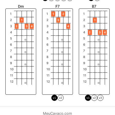
Dm
F7
B7
1
1
1
1
2
2
2
2
1
3
1
3
3
3
2
3
4
4
4
4
4
2
3
4
5
5
5
6
6
6
7
7
7
8
8
8
9
9
9
10
10
10
11
11
11
12
12
12
v1
v2
v1
v2
v3
MeuCavaco.com