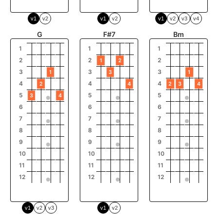
v1
v2
v1
v2
v1
v2
v3
v4
G
F#7
Bm
1
1
1
2
2
2
1
2
3
3
3
1
3
1
4
4
4
2
4
2
3
4
5
5
5
3
4
6
6
6
7
7
7
8
8
8
9
9
9
10
10
10
11
11
11
12
12
12
v1
v2
v3
v1
v2