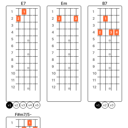
E7
Em
B7
1
1
1
1
2
2
2
2
2
3
1
3
3
3
4
4
4
2
3
4
5
5
5
6
6
6
7
7
7
8
8
8
9
9
9
10
10
10
11
11
11
12
12
12
v1
v2
v3
v4
v5
v1
v2
v3
F#m7/5-
1
1