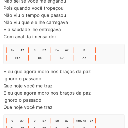
Não sei se você me enganou

Pois quando você tropeçou

Não viu o tempo que passou

Não viu que ele lhe carregava

E a saudade lhe entregava

Com aval da imensa dor
Em
A7
D
B7
Em
A7
D
F#7
Bm
E7
A7
E eu que agora moro nos braços da paz

Ignoro o passado

Que hoje você me traz

E eu que agora moro nos braços da paz

Ignoro o passado

Que hoje você me traz
G
A7
D
B7
Em
A7
F#m7/5-
B7