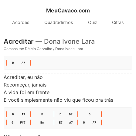
MeuCavaco.com
Acordes
Quadradinhos
Quiz
Cifras
Acreditar
— Dona Ivone Lara
Compositor: Délcio Carvalho / Dona Ivone Lara
D
A7
Acreditar, eu não

Recomeçar, jamais

A vida foi em frente

E você simplesmente não viu que ficou pra trás
D
A7
D
D
D7
G
G
F#7
Bm
E7
A7
D
A7