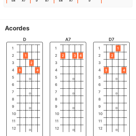
Em
A7
D
B7
Em
A7
D
Acordes
D
A7
D7
1
1
1
1
2
2
2
1
2
3
4
2
3
3
3
2
4
4
4
3
4
3
4
5
5
5
6
6
6
7
7
7
8
8
8
9
9
9
10
10
10
11
11
11
12
12
12