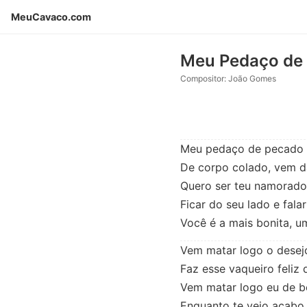
MeuCavaco.com
Meu Pedaço de
Compositor: João Gomes
Meu pedaço de pecado

De corpo colado, vem d
Quero ser teu namorado

Ficar do seu lado e fala
Você é a mais bonita, u
Vem matar logo o desejo
Faz esse vaqueiro feliz 
Vem matar logo eu de be
Enquanto te vejo acabo