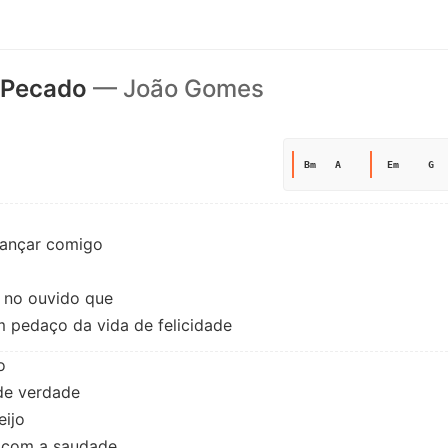
 Pecado
— João Gomes
Bm
A
Em
G
ançar comigo

r no ouvido que

m pedaço da vida de felicidade


de verdade

ijo

 com a saudade