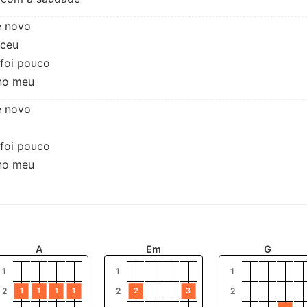
 novo

ceu

foi pouco

 no meu
 novo

foi pouco

 no meu
A
Em
G
1
1
1
2
2
2
1
1
1
1
2
3